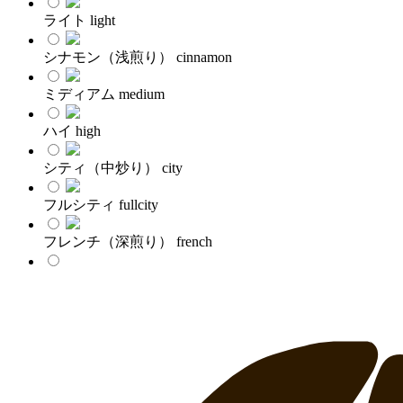
ライト
light
シナモン（浅煎り）
cinnamon
ミディアム
medium
ハイ
high
シティ（中炒り）
city
フルシティ
fullcity
フレンチ（深煎り）
french