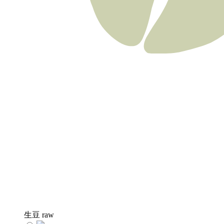
生豆
raw