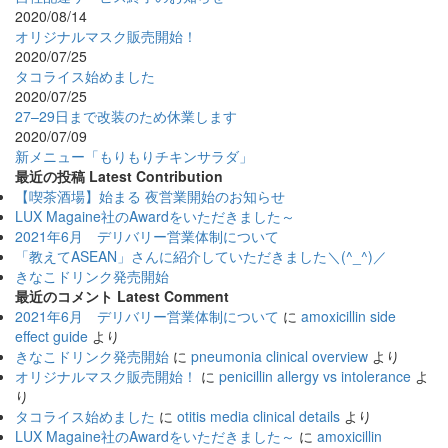
2020/08/14
オリジナルマスク販売開始！
2020/07/25
タコライス始めました
2020/07/25
27–29日まで改装のため休業します
2020/07/09
新メニュー「もりもりチキンサラダ」
最近の投稿 Latest Contribution
【喫茶酒場】始まる 夜営業開始のお知らせ
LUX Magaine社のAwardをいただきました～
2021年6月 デリバリー営業体制について
「教えてASEAN」さんに紹介していただきました＼(^_^)／
きなこドリンク発売開始
最近のコメント Latest Comment
2021年6月 デリバリー営業体制について
に
amoxicillin side
effect guide
より
きなこドリンク発売開始
に
pneumonia clinical overview
より
オリジナルマスク販売開始！
に
penicillin allergy vs intolerance
よ
り
タコライス始めました
に
otitis media clinical details
より
LUX Magaine社のAwardをいただきました～
に
amoxicillin