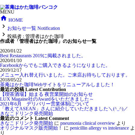
MENU

HOME

お知らせ一覧 Notification

投稿者 : 管理者はかた珈琲
作成者「管理者はかた珈琲」のお知らせ一覧
2020/01/22
Best Restaurants 2019に掲載されました。
2020/01/10
Facebookからでもご購入できるようになりました。
2019/12/17
メニュー入れ替え行いました。ご来店お待ちしております。
2018/05/22
茶庵はかた珈琲Webサイトをリニューアルしました！
最近の投稿 Latest Contribution
【喫茶酒場】始まる 夜営業開始のお知らせ
LUX Magaine社のAwardをいただきました～
2021年6月 デリバリー営業体制について
「教えてASEAN」さんに紹介していただきました＼(^_^)／
きなこドリンク発売開始
最近のコメント Latest Comment
きなこドリンク発売開始
に
pneumonia clinical overview
より
オリジナルマスク販売開始！
に
penicillin allergy vs intolerance
よ
り