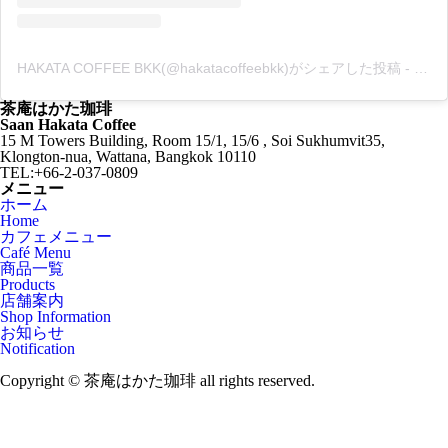
HAKATA COFFEE BKK(@hakatacoffeebkk)がシェアした投稿
-
202
茶庵はかた珈琲
Saan Hakata Coffee
15 M Towers Building, Room 15/1, 15/6 , Soi Sukhumvit35,
Klongton-nua, Wattana, Bangkok 10110
TEL:+66-2-037-0809
メニュー
ホーム
Home
カフェメニュー
Café Menu
商品一覧
Products
店舗案内
Shop Information
お知らせ
Notification
Copyright © 茶庵はかた珈琲 all rights reserved.